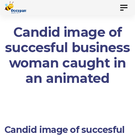
Skip
Skip
Toggl
to
navig
primary
links
Candid image of
navigation
succesful business
Skip
to
woman caught in
content
an animated
Candid image of succesful