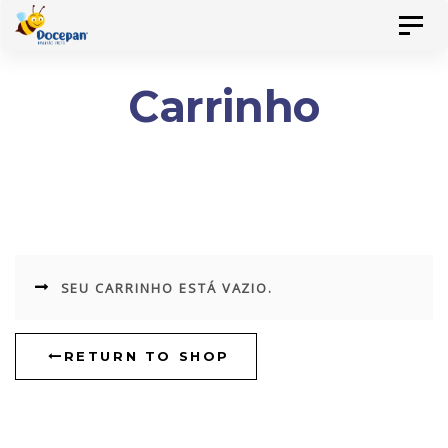
Skip
Skip
Toggl
to
navig
primary
links
Carrinho
navigation
Skip
to
content
SEU CARRINHO ESTÁ VAZIO.
RETURN TO SHOP